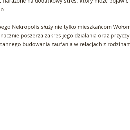
ć narażone na dodatkowy stres, który może pojawić 
o.
ego Nekropolis służy nie tylko mieszkańcom Wołom
znacznie poszerza zakres jego działania oraz przyczy
stannego budowania zaufania w relacjach z rodzinam