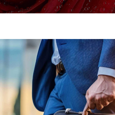
zagranicy
Serca
Ekshumacje
Serce różne
Własna kaplica
Wieniec Artystyczny
Nasze karawany
Kosze
Biuro mobilne
Bukiety
Muzyka podczas ceremonii
Dzieci
Akcesoria pogrzebowe
Wielkości wieńców
Formalności i zasiłki
pogrzebowe