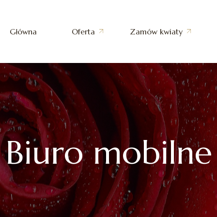
Główna
Oferta
Zamów kwiaty
Dekoracja trumny
Całodobowe przewozy
zmarłych
Dekoracja Urny
Pogrzeby z trumną
Wiązanka Leżąca
Pogrzeby kremacyjne
Biuro mobilne
Wiązanka Stojąca
Pogrzeby wyznaniowe
Kopułka (Półwieniec)
Pogrzeby świeckie
Wieniec Standardowy
Pogrzeby z asystą honorową
Wieniec Rzymski
Transport zmarłych z
Serce w Wieńcu