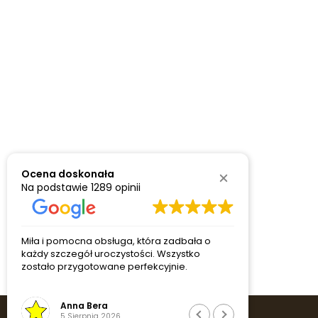
Ocena doskonała
Na podstawie
1289 opinii
Miła i pomocna obsługa, która zadbała o
Dziękujemy 
każdy szczegół uroczystości. Wszystko
wsparcie i 
zostało przygotowane perfekcyjnie.
na najwyżs
Anna Bera
Ann
5 Sierpnia 2026
5 Si