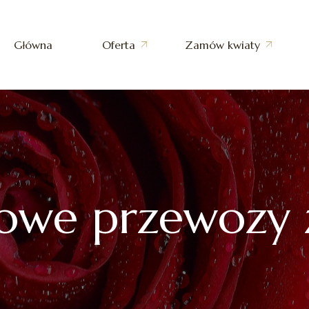
Główna
Oferta
Zamów kwiaty
Dekoracja trumny
Całodobowe przewozy
zmarłych
Dekoracja Urny
Pogrzeby z trumną
Wiązanka Leżąca
Pogrzeby kremacyjne
owe przewozy 
Wiązanka Stojąca
Pogrzeby wyznaniowe
Kopułka (Półwieniec)
Pogrzeby świeckie
Wieniec Standardowy
Pogrzeby z asystą honorową
Wieniec Rzymski
Transport zmarłych z
Serce w Wieńcu