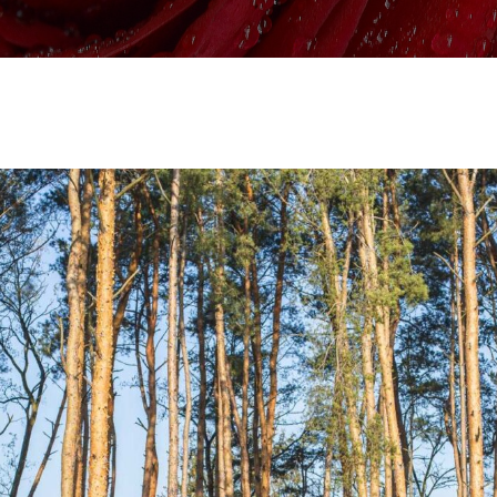
zagranicy
Serca
Ekshumacje
Serce różne
Własna kaplica
Wieniec Artystyczny
Nasze karawany
Kosze
Biuro mobilne
Bukiety
Muzyka podczas ceremonii
Dzieci
Akcesoria pogrzebowe
Wielkości wieńców
Formalności i zasiłki
pogrzebowe