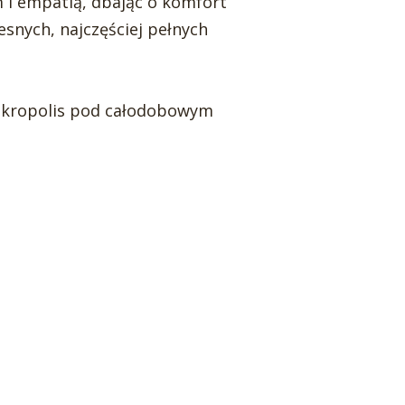
 i empatią, dbając o komfort
snych, najczęściej pełnych
Nekropolis pod całodobowym