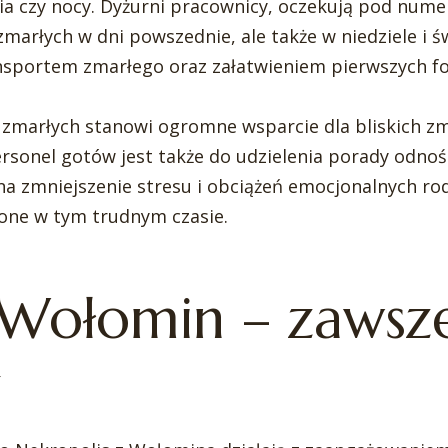
nia czy nocy. Dyżurni pracownicy, oczekują pod nume
arłych w dni powszednie, ale także w niedziele i św
ansportem zmarłego oraz załatwieniem pierwszych f
marłych stanowi ogromne wsparcie dla bliskich zm
sonel gotów jest także do udzielenia porady odnośn
 na zmniejszenie stresu i obciążeń emocjonalnych r
ione w tym trudnym czasie.
 Wołomin – zawsz