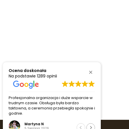
Ocena doskonała
Na podstawie
1289 opinii
Profesjonalna organizacja i duże wsparcie w
Miła i pomo
trudnym czasie. Obsługa była bardzo
każdy szcze
taktowna, a ceremonia przebiegła spokojnie i
zostało prz
godnie.
Martyna N
Ann
5 Sierpnia 2026
5 Si